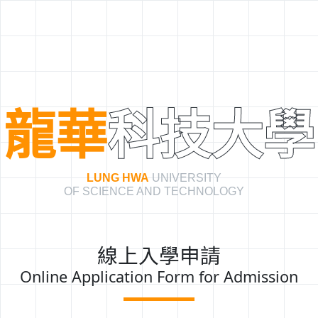
龍華
科技大學
LUNG HWA
UNIVERSITY
OF SCIENCE AND TECHNOLOGY
線上入學申請
Online Application Form for Admission