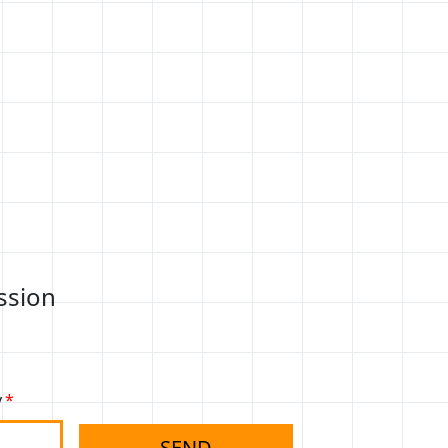
ssion
y
SEND